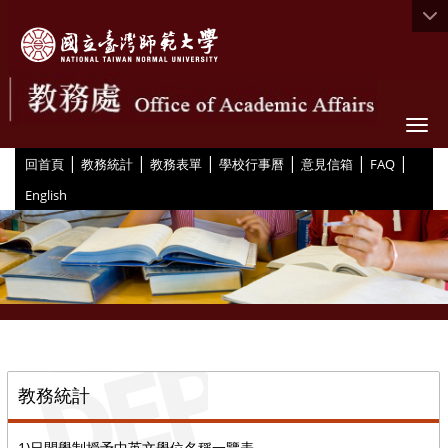
Togg
|
|
|
|
|
|
:::
回首頁
教務統計
教務表單
學校行事曆
意見信箱
FAQ
English
::
教務統計
1)日間學制授予中英文學位名稱一覽表