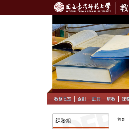
:::
教務長室
企劃
註冊
研教
課
:::
首頁
課務組