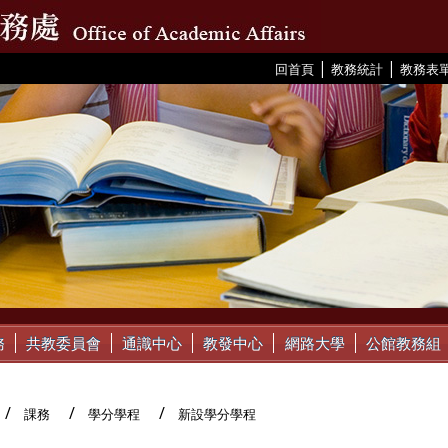
|
|
:::
回首頁
教務統計
教務表
務
共教委員會
通識中心
教發中心
網路大學
公館教務組
課務
學分學程
新設學分學程