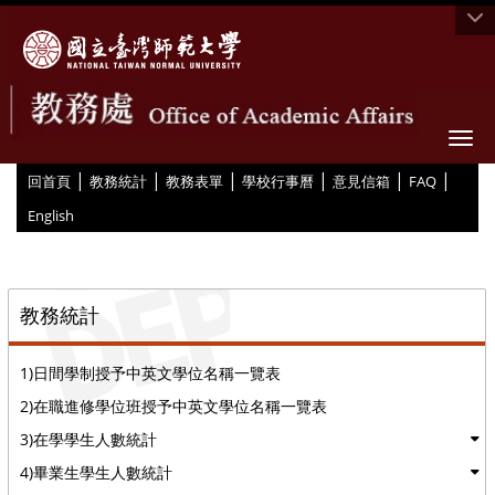
Togg
|
|
|
|
|
|
:::
回首頁
教務統計
教務表單
學校行事曆
意見信箱
FAQ
English
::
教務統計
1)日間學制授予中英文學位名稱一覽表
2)在職進修學位班授予中英文學位名稱一覽表
3)在學學生人數統計
4)畢業生學生人數統計