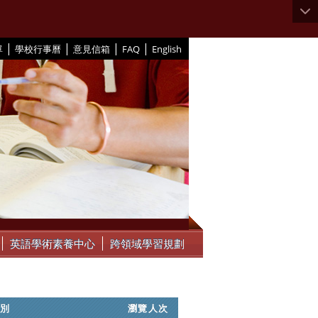
|
|
|
|
單
學校行事曆
意見信箱
FAQ
English
英語學術素養中心
跨領域學習規劃
類別
瀏覽人次