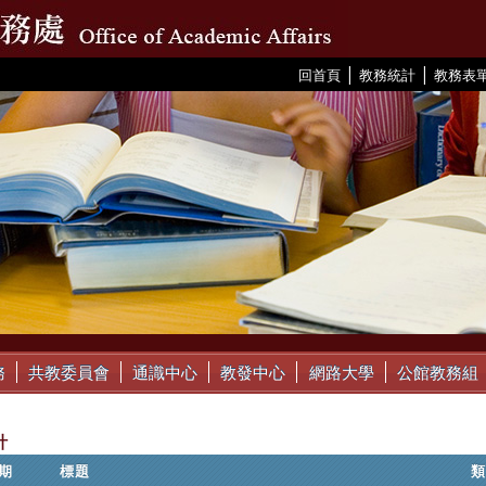
|
|
:::
回首頁
教務統計
教務表
務
共教委員會
通識中心
教發中心
網路大學
公館教務組
計
期
標題