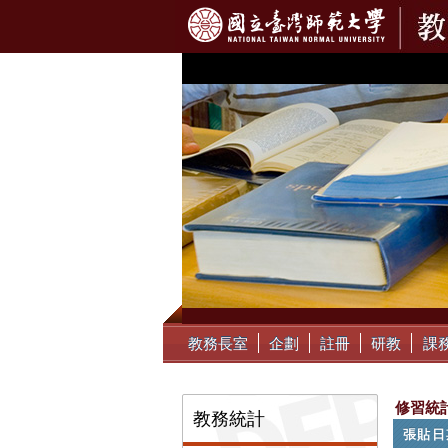
:::
教務長室
企劃
註冊
研教
課
:::
修習統
教務統計
張貼日