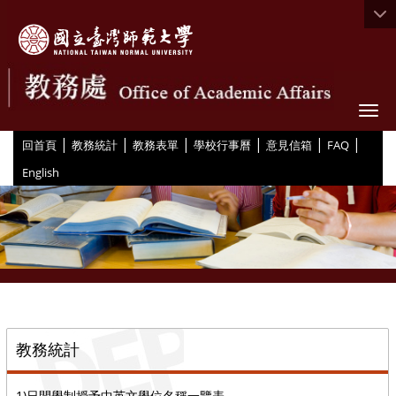
Togg
|
|
|
|
|
|
:::
回首頁
教務統計
教務表單
學校行事曆
意見信箱
FAQ
English
::
教務統計
1)日間學制授予中英文學位名稱一覽表