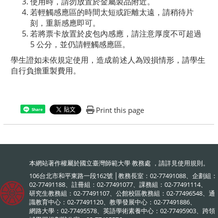
使用時，請勿放置於金屬製品附近。
若輕觸感應區的時間太短或距離太遠，請稍待片
刻，重新感應即可。
若將票卡放置於皮包內感應，請注意厚度不可超過
5 公分，並仍請輕觸感應區。
學生證如未依規定使用，造成前述人為毀損情形，請學生
自行負擔重製費用。
Print this page
Share
本網站著作權屬於國立臺灣師範大學 教務處 ，請詳見
使用規則
。
106台北市和平東路一段162號 │教務長室：02-77491088、企劃組：
02-77491188、註冊組：02-77491077、課務組：02-77491114、
研究生教務組：02-77491107、公館校區教務組：02-77496548、通
識教育中心：02-77491120、教學發展中心：02-77491886、
網路大學：02-77495578、英語學術素養中心：02-77495903、跨領