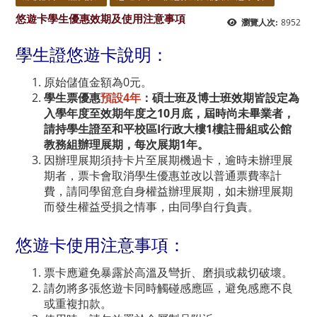
悠遊卡學生優惠效期及使用注意事項
8952
瀏覽人次:
學生證悠遊卡說明：
原始儲值金額為0元。
學生票優惠
預設4年
：碩士班及博士班效期皆設定為
入學年度至效期年度之10月底，屆時尚未畢業者，
請持學生證至和平校區I行政大樓1樓註冊組或公館
教務組辦理展期，每次展期1年。
因辦理展期須持卡片至展期機過卡，逾時未辦理展
期者，票卡會取消學生優惠並改以普通票費率計
費，請同學留意自身權益辦理展期，如未辦理展期
而發生權益受損之情事，由同學自行負責。
悠遊卡使用注意事項：
票卡應避免暴露於高溫及彎折、磨損或裁切破壞。
請勿將多張悠遊卡同時觸碰感應區，避免感應不良
或重複扣款。