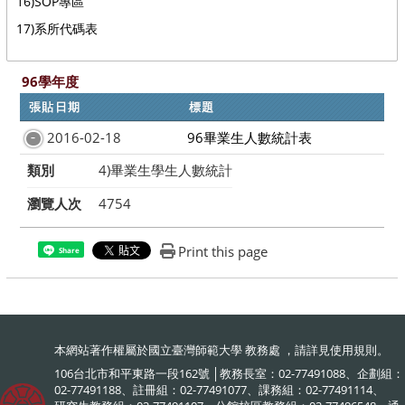
16)SOP專區
17)系所代碼表
:::
96學年度
張貼日期
標題
2016-02-18
96畢業生人數統計表
類別
4)畢業生學生人數統計
瀏覽人次
4754
Print this page
Share
本網站著作權屬於國立臺灣師範大學 教務處 ，請詳見
使用規則
。
106台北市和平東路一段162號 │教務長室：02-77491088、企劃組：
02-77491188、註冊組：02-77491077、課務組：02-77491114、