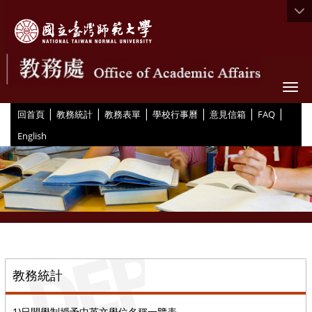
Togg
|
|
|
|
|
|
:::
回首頁
教務統計
教務表單
學校行事曆
意見信箱
FAQ
English
::
教務統計
1)日間學制授予中英文學位名稱一覽表