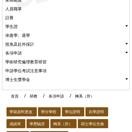
人員職掌
註冊
學生證
休復學、退學
抵免及赴外採計
各項申請
學術研究倫理教育研習
申請學位考試注意事項
博士生獎學金
首頁
研教
各項申請
轉系（所）
:::
學籍資料更改
學分學程
學位證明
在學證明
成績單
學歷驗證
轉系（所）
碩士學位先修