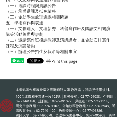
（一）選課時程與資訊公告
（二）承辦選課及抵免業務
（三）協助學生處理選課相關問題
五、學術寫作與表達
（一）文創達人、文壇新秀、科普寫作班及國語文相關演
講等活動籌辦與規劃
（二）邀請寫作班授課教師及演講講者，並協助安排寫作
課程及演講活動
（三）辦理公告招生及報名等相關事宜
Print this page
Share
本網站著作權屬於國立臺灣師範大學 教務處 ，請詳見
使用規則
。
106台北市和平東路一段162號 │教務長室：02-77491088、企劃組：
02-77491188、註冊組：02-77491077、課務組：02-77491114、
研究生教務組：02-77491107、公館校區教務組：02-77496548、通
識教育中心：02-77491120、教學發展中心：02-77491886、
網路大學：02-77495578、英語學術素養中心：02-77495903、跨領