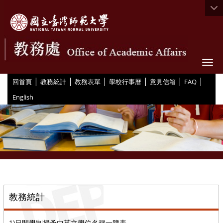
Togg
|
|
|
|
|
|
:::
回首頁
教務統計
教務表單
學校行事曆
意見信箱
FAQ
English
::
教務統計
1)日間學制授予中英文學位名稱一覽表