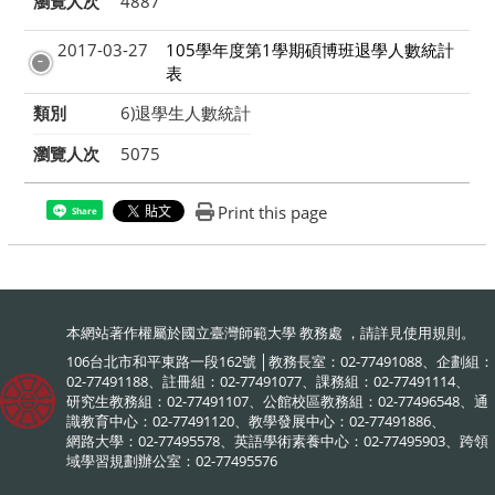
瀏覽人次
4887
2017-03-27
105學年度第1學期碩博班退學人數統計
表
類別
6)退學生人數統計
瀏覽人次
5075
Print this page
Share
本網站著作權屬於國立臺灣師範大學 教務處 ，請詳見
使用規則
。
106台北市和平東路一段162號 │教務長室：02-77491088、企劃組：
02-77491188、註冊組：02-77491077、課務組：02-77491114、
研究生教務組：02-77491107、公館校區教務組：02-77496548、通
識教育中心：02-77491120、教學發展中心：02-77491886、
網路大學：02-77495578、英語學術素養中心：02-77495903、跨領
域學習規劃辦公室：02-77495576