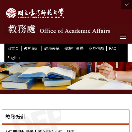
Togg
|
|
|
|
|
|
:::
回首頁
教務統計
教務表單
學校行事曆
意見信箱
FAQ
English
::
教務統計
1)日間學制授予中英文學位名稱一覽表