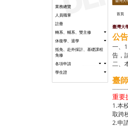
臺灣大
業務總覽
首頁
人員職掌
註冊
臺灣大
轉系、輔系、雙主修
公
休復學、退學
一、
抵免、赴外採計、基礎課程
告，
免修
二、
各項申請
學生證
臺
-----------
重要
1.本
取跨
2.申