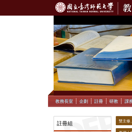
:::
教務長室
企劃
註冊
研教
課
:::
:::
雙主修
註冊組