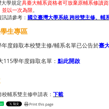
灣大學規定
具臺大輔系資格者可放棄原輔系修讀資
，並以一次為限
。
資訊請參考：
國立臺灣大學系統 跨校雙主修、輔
校學生專區
5學年度錄取本校雙主修/輔系名單已公告於
臺
大115學年度錄取名單：
點此開啟
載
跨校輔系雙主修申請表：
下載
Print this page
are