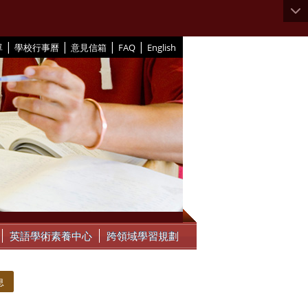
|
|
|
|
單
學校行事曆
意見信箱
FAQ
English
英語學術素養中心
跨領域學習規劃
息