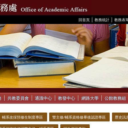
|
|
:::
回首頁
教務統計
教務表
務
共教委員會
通識中心
教發中心
網路大學
公館教務組
、輔系改採預修生制度專區
雙主修/輔系資格修畢後認證專區
歷史訊