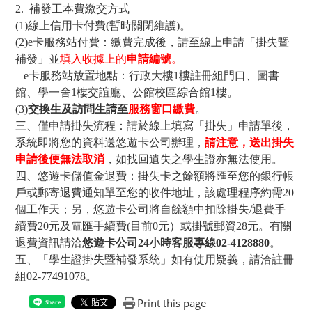
2.
補發工本費繳交方式
(1)
線上信用卡付費
(暫時關閉維護)。
(2)
e
卡服務站付費：繳費完成後，請至線上申請「掛失暨
補發」並
填入收據上的
申請編號
。
e
卡服務站放置地點：行政大樓1樓註冊組門口、圖書
館、學一舍1樓交誼廳、公館校區綜合館
1
樓。
(3)
交換生及訪問生請至
服務窗口繳費
。
三、
僅申請掛失流程：請於線上填寫「掛失」申請單後，
系統即將您的資料送悠遊卡公司辦理，
請
注意，送出掛失
申請後便無法取消
，如找回遺失之學生證亦無法使用。
四、
悠遊卡儲值金退費：掛失卡之餘額將匯至您的銀行帳
戶或郵寄退費通知單至您的收件地址，該
處理程序約需20
個工作天；另，悠遊卡公司將自餘額中扣除掛失/退費手
續費20元及電匯手續費(目
前0元）或掛號郵資28元。有關
退費資訊請洽
悠遊卡公司24小時客服專線02-4128880
。
五、
「學生證掛失暨補發系統」如有使用疑義，請洽註冊
組02-77491078。
Print this page
Share