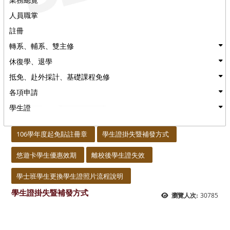
人員職掌
註冊
轉系、輔系、雙主修
休復學、退學
抵免、赴外採計、基礎課程免修
各項申請
學生證
:::
106學年度起免貼註冊章
學生證掛失暨補發方式
悠遊卡學生優惠效期
離校後學生證失效
學士班學生更換學生證照片流程說明
學生證掛失暨補發方式
30785
瀏覽人次: