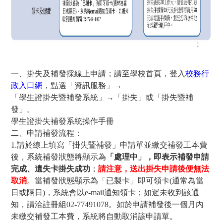
一、
掛失及補發採線上申請；請至學校首頁，登入
校務行
政入口網
，點選「資訊服務」
→
「學生證掛失暨補發系統」
→
「掛失」或「掛失暨補
發」。
學生證掛失補發系統操作手冊
二、
申請補發流程：
1.
請於線上填寫「掛失暨補發」申請單並繳交補發工本費
後，系統補發狀態將顯示為
「處理中」，
即表示補發申請
完成、遺失卡掛失成功
；
請注意，送出掛失申請後便無法
取消
。當補發狀態顯示
為「已製卡」即可領卡(通常為當
日或隔日)，系統會以e-mail通知領卡；如遲未收到該通
知，請
洽註冊組02-77491078。如於申請補發後一個月內
未繳交補發工本費，系統將自動取消該申請單。