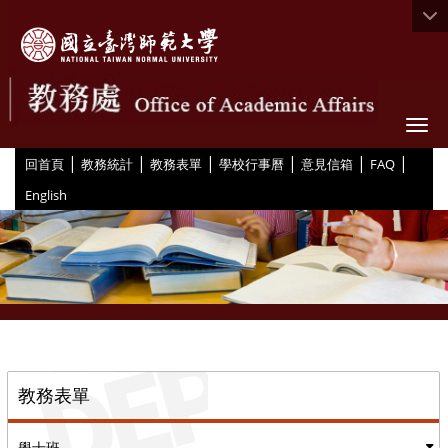
Togg
|
|
|
|
|
|
:::
回首頁
教務統計
教務表單
學校行事曆
意見信箱
FAQ
English
::
教務表單
學士班