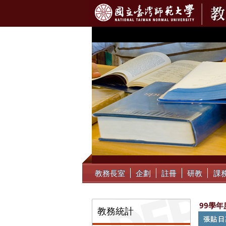
:::
教務長室
企劃
註冊
研教
課
:::
99學年
教務統計
張貼日