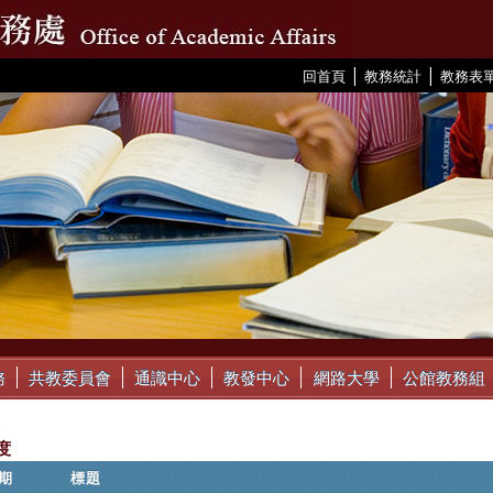
|
|
:::
回首頁
教務統計
教務表
務
共教委員會
通識中心
教發中心
網路大學
公館教務組
度
期
標題