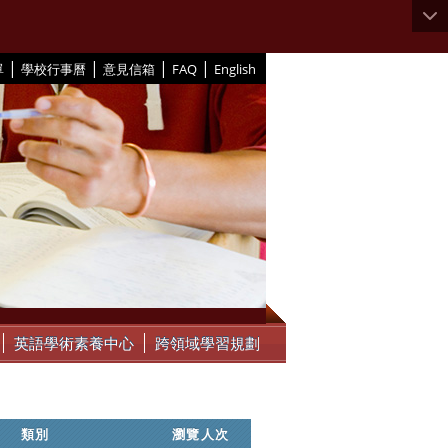
|
|
|
|
單
學校行事曆
意見信箱
FAQ
English
英語學術素養中心
跨領域學習規劃
類別
瀏覽人次