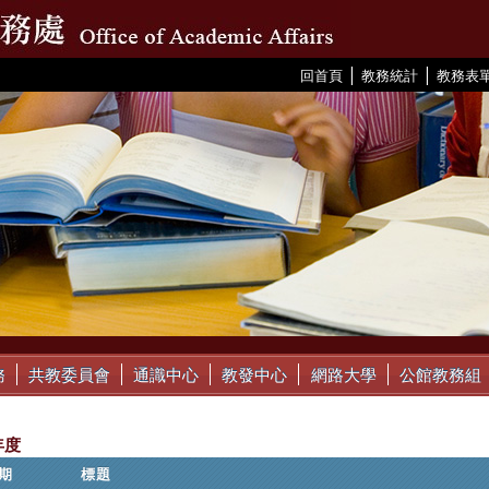
|
|
:::
回首頁
教務統計
教務表
務
共教委員會
通識中心
教發中心
網路大學
公館教務組
年度
期
標題