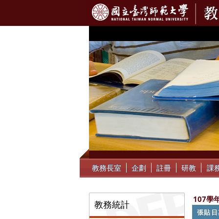
:::
教務長室
企劃
註冊
研教
課
:::
107學
教務統計
張貼日