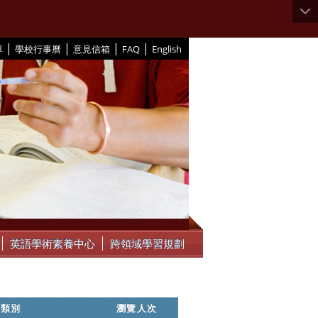
|
|
|
|
單
學校行事曆
意見信箱
FAQ
English
英語學術素養中心
跨領域學習規劃
類別
瀏覽人次