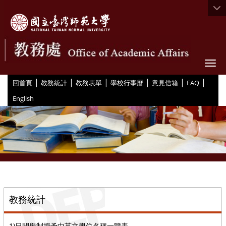
Togg
|
|
|
|
|
|
:::
回首頁
教務統計
教務表單
學校行事曆
意見信箱
FAQ
English
::
教務統計
1)日間學制授予中英文學位名稱一覽表