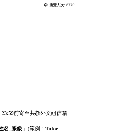
8770
瀏覽人次:
23:59
前寄至共教外文組信箱
姓名
_
系級
」
(
範例：
Tutor