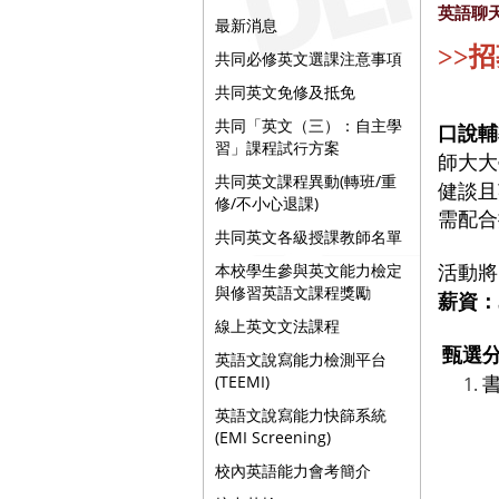
英語聊天
最新消息
>>
招
共同必修英文選課注意事項
共同英文免修及抵免
共同「英文（三）：自主學
口說輔
習」課程試行方案
師大大
共同英文課程異動(轉班/重
健談且
修/不小心退課)
需配合
共同英文各級授課教師名單
本校學生參與英文能力檢定
活動將
與修習英語文課程獎勵
薪資：
線上英文文法課程
甄選
英語文說寫能力檢測平台
(TEEMI)
英語文說寫能力快篩系統
(EMI Screening)
校內英語能力會考簡介