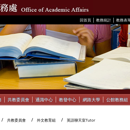
|
|
:::
回首頁
教務統計
教務表
務
共教委員會
通識中心
教發中心
網路大學
公館教務組
共教委員會
外文教育組
英語聊天室Tutor