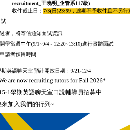
recruitment_
王曉明
_
企管系
117
級
)
收件截止日：
7/3(
日
)23:59
，
逾期不予收件且不另行通
面試
過者，將寄信通知面試資訊
開學當週中午
(9/1~9/4 - 12:20~13:10)
進行實體面試
申請者預留時間
學期英語聊天室
預計開放日期：
9/21-12/4
We are now recruiting tutors for Fall 2026*
15-1
學期英語聊天室口說輔導員招募中
快來加入我們的行列
~