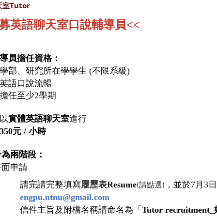
室Tutor
募英語聊天室口說輔導員
<<
導員擔任資格：
學部、研究所在學學生
(
不限系級
)
英語口說流暢
擔任至少
2
學期
以
實體英語聊天室
進行
350
元
/
小時
分為兩階段：
書面申請
請完請完整填寫
履歷表
Resume
，並於
7
月
3
日
(請點選)
engpu.ntnu@gmail.com
信件主旨及附檔名稱請命名為「
Tutor recruitment_