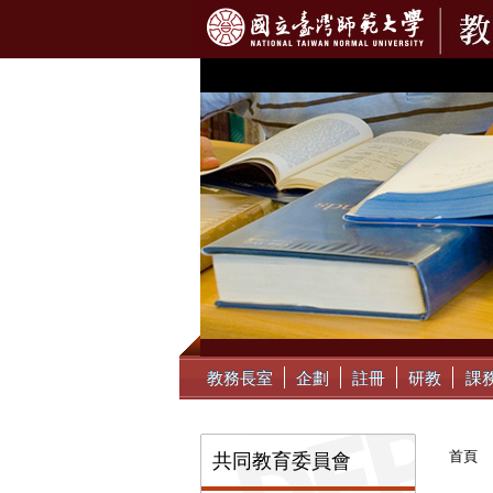
:::
教務長室
企劃
註冊
研教
課
:::
首頁
共同教育委員會