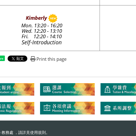
Kimberly
Mon. 13:20 - 16:20
Wed. 12:20 - 13:10
Fri. 12:20 - 14:10
Self-Introduction
Print this page
are
 教務處 ，請詳見
使用規則
。