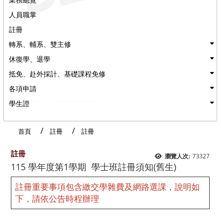
人員職掌
註冊
轉系、輔系、雙主修
休復學、退學
抵免、赴外採計、基礎課程免修
各項申請
學生證
首頁
註冊
註冊
註冊
73327
瀏覽人次:
115 學年度第1學期 學士班註冊須知(舊生)
註冊重要事項包含
繳交學雜費
及
網路選課
，說明如
下，請依公告時程辦理