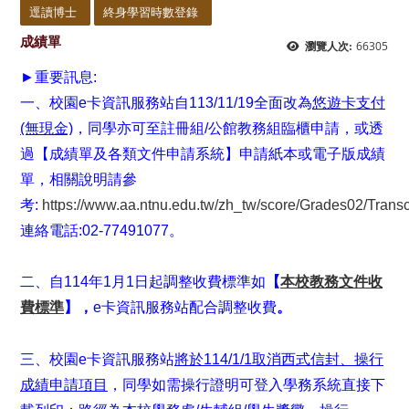
逕讀博士
終身學習時數登錄
成績單
66305
瀏覽人次:
►重要訊息:
一、校園e卡資訊服務站自113/11/19全面改為
悠遊卡支付
(無現金)
，同學亦可至註冊組/公館教務組臨櫃申請，或透
過【成績單及各類文件申請系統】申請紙本或電子版成績
單，相關說明請參
考:
https://www.aa.ntnu.edu.tw/zh_tw/score/Grades02/Transc
連絡電話:02-77491077。
二、自114年1月1日起調整收費標準如
【
本校教務文件收
費標準
】，
e卡資訊服務站配合調整收費
。
三、校園e卡資訊服務站
將於114/1/1取消西式信封、操行
成績申請項目
，同學如需操行證明可登入學務系統直接下