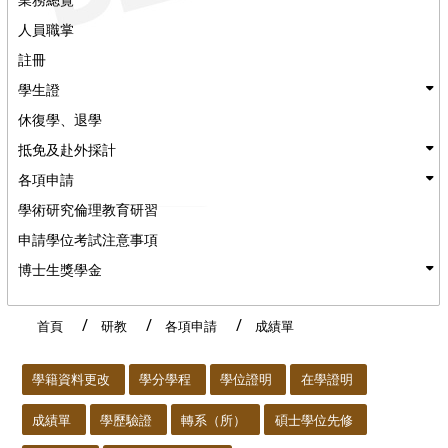
人員職掌
註冊
學生證
休復學、退學
抵免及赴外採計
各項申請
學術研究倫理教育研習
申請學位考試注意事項
博士生獎學金
首頁
研教
各項申請
成績單
:::
學籍資料更改
學分學程
學位證明
在學證明
成績單
學歷驗證
轉系（所）
碩士學位先修