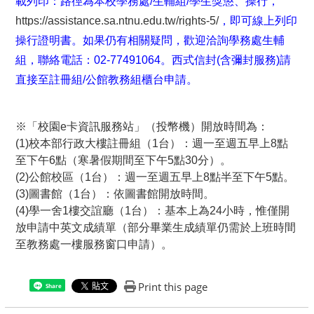
載列印：路徑為本校學務處/生輔組/學生獎懲、操行，
https://assistance.sa.ntnu.edu.tw/rights-5/
，即可線上列印
操行證明書。如果仍有相關疑問，歡迎洽詢學務處生輔
組，聯絡電話：02-77491064。西式信封(含彌封服務)請
直接至註冊組/公館教務組櫃台申請。
※「校園e卡資訊服務站」（投幣機）開放時間為：
(1)
校本部行政大樓註冊組（1台）：週一至週五早上8點
至下午6點（寒暑假期間至下午5點30分）。
(2)
公館校區（1台）：週一至週五早上8點半至下午5點。
(3)
圖書館（1台）：依圖書館開放時間。
(4)
學一舍1樓交誼廳（1台）：基本上為24小時，惟僅開
放申請中英文成績單（部分畢業生成績單仍需於上班時間
至教務處一樓服務窗口申請）。
Print this page
Share