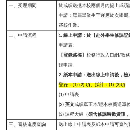
一、受理期間
於成績送抵本校兩個月內提出成績
申請；應屆畢業生至遲應於次學期
審核作業。
二、申請流程
線上申請：於
【赴外學生修課記
1.
申請表。
【
登錄路徑
】校務行政入口網
教務
/
錄申請。
紙本申請：送出線上申請後，檢
2.
登錄：
項、採計：
項
(1)-(2)
(1)-(3)
申請表
(1)
英文
成績單正本/經本校薦送單
(2)
課程大綱（
須含修課時數資訊，
(3)
三、審核進度查詢
送出線上申請表及紙本申請可查詢