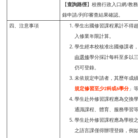
【
查詢路徑
】校務行政入口網
教務
/
錄申請
列印審查結果確認。
/
四、注意事項
學生出國修習課程累計不得
入修業年限計算。
學生經本校核准出國修課者
由選修
學分採計每科至多以
仍可登錄。
未依規定申請者，其歷年成
規定修習至少
科或
學分
」
2
6
學生赴外修習課程應為交換
通識課程、體育、服務學習
學生赴外修習課程應為學校
之語言課僅得辦理登錄，例