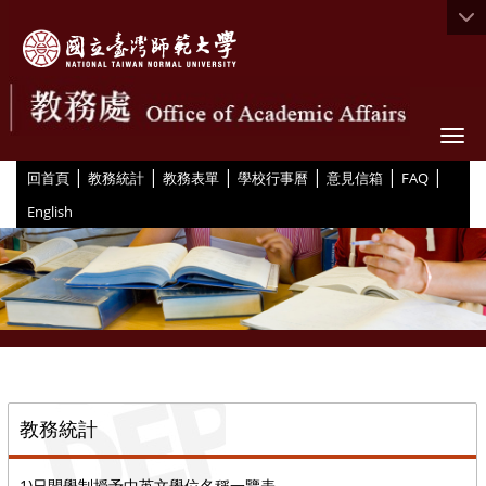
Togg
|
|
|
|
|
|
:::
回首頁
教務統計
教務表單
學校行事曆
意見信箱
FAQ
English
::
教務統計
1)日間學制授予中英文學位名稱一覽表