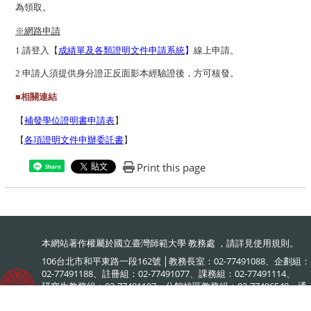
為領取。
※網路申請
1.
請登入【
成績單及各類證明文件申請系統
】
線上申請。
2.
申請人須提供身分證正反面影本經驗證後，方可核發。
■
相關連結
【
補發學位證明書申請表
】
【
各項證明文件申辦委託書
】
Print this page
Share
本網站著作權屬於國立臺灣師範大學 教務處 ，請詳見
使用規則
。
106台北市和平東路一段162號 │教務長室：02-77491088、企劃組：
02-77491188、註冊組：02-77491077、課務組：02-77491114、
研究生教務組：02-77491107、公館校區教務組：02-77496548、通
識教育中心：02-77491120、教學發展中心：02-77491886、