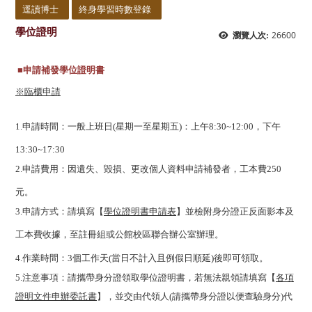
逕讀博士
終身學習時數登錄
學位證明
26600
瀏覽人次:
■
申請補發學位證明書
※臨櫃申請
1.
申請時間：一般上班日(星期一至星期五)：上午8:30~12:00，下午
13:30~17:30
2.
申請費用：因遺失、毀損、更改個人資料申請補發者，工本費250
元。
3.
申請方式：請填寫【
學位證明書申請表
】並檢附身分證正反面影本及
工本費收據，至註冊組或公館校區聯合辦公室辦理。
4.
作業時間：3個工作天(當日不計入且例假日順延)後即可領取。
【
各項
5.
注意事項：請攜帶身分證領取學位證明書，若無法親領請填寫
證明文件申辦委託書
】
，並交由代領人(請攜帶身分證以便查驗身分)代