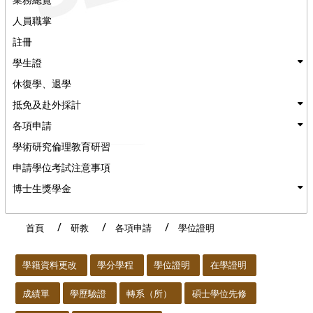
人員職掌
註冊
學生證
休復學、退學
抵免及赴外採計
各項申請
學術研究倫理教育研習
申請學位考試注意事項
博士生獎學金
首頁
研教
各項申請
學位證明
:::
學籍資料更改
學分學程
學位證明
在學證明
成績單
學歷驗證
轉系（所）
碩士學位先修