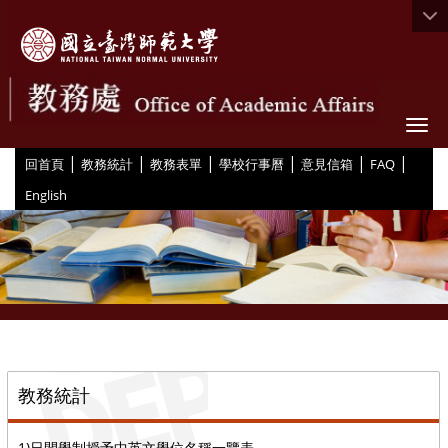
Togg
|
|
|
|
|
|
:::
回首頁
教務統計
教務表單
學校行事曆
意見信箱
FAQ
English
::
教務統計
1)日間學制授予中英文學位名稱一覽表