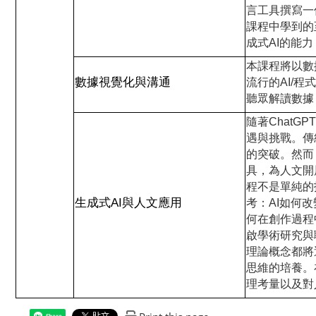
言工具撰寫一
課程中學到的
成式AI的能
本課程將以數
數據視覺化與溝通
流行的AI/程
聽眾解讀數據
隨著ChatG
遇與挑戰。傳
的突破。然而
具，為人文開
程不是單純的
生成式AI與人文應用
考：AI如何
何在創作過程
啟學術研究與
理論概念都將
思維的培養。
理考量以及對
Share