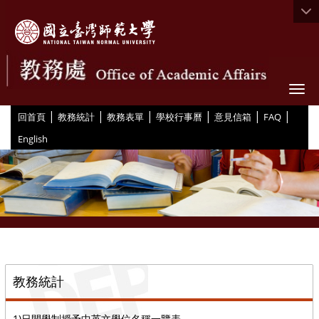
Togg
|
|
|
|
|
|
:::
回首頁
教務統計
教務表單
學校行事曆
意見信箱
FAQ
English
::
教務統計
1)日間學制授予中英文學位名稱一覽表