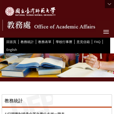
Togg
|
|
|
|
|
|
:::
回首頁
教務統計
教務表單
學校行事曆
意見信箱
FAQ
English
::
教務統計
1)日間學制授予中英文學位名稱一覽表