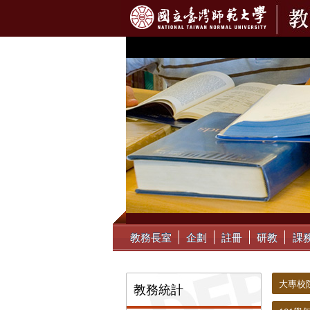
:::
教務長室
企劃
註冊
研教
課
:::
:::
大專校
教務統計