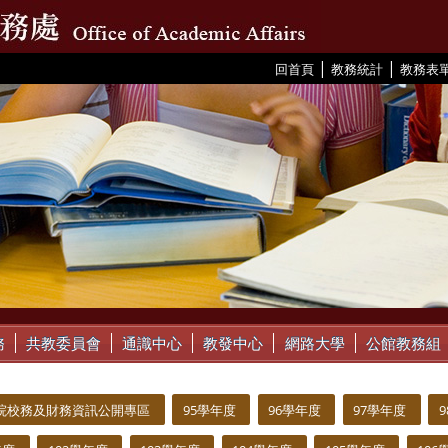
|
|
:::
回首頁
教務統計
教務表
務
共教委員會
通識中心
教發中心
網路大學
公館教務組
院校務及財務資訊公開專區
95學年度
96學年度
97學年度