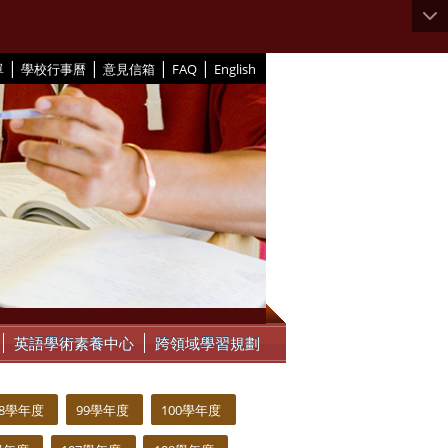
|
|
|
|
單
學校行事曆
意見信箱
FAQ
English
英語學術素養中心
跨領域學習規劃
98學年度
99學年度
100學年度