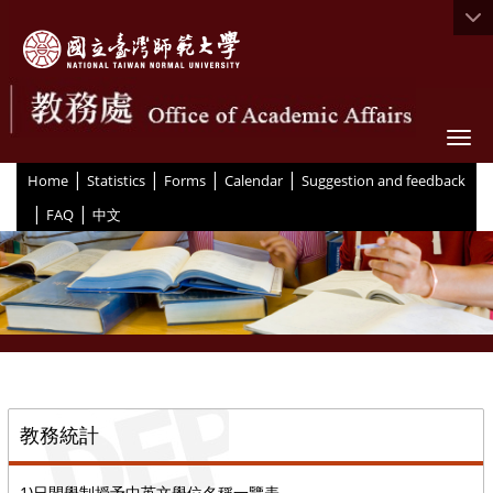
Togg
|
|
|
|
:::
Home
Statistics
Forms
Calendar
Suggestion and feedback
|
|
FAQ
中文
::
教務統計
1)日間學制授予中英文學位名稱一覽表