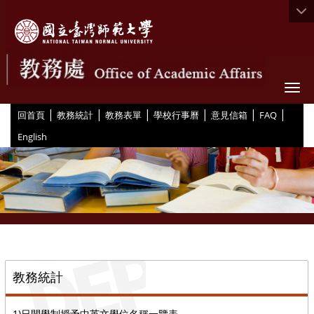
Togg
|
|
|
|
|
|
:::
回首頁
教務統計
教務表單
學校行事曆
意見信箱
FAQ
English
::
教務統計
1)日間學制授予中英文學位名稱一覽表