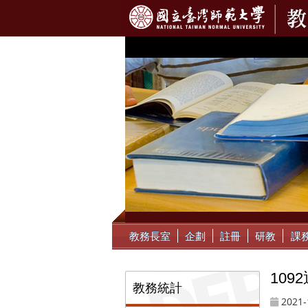
:::
教務長室
企劃
註冊
研教
課
10
:::
教務統計
2021-