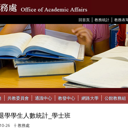
|
|
:::
回首頁
教務統計
教務表
務
共教委員會
通識中心
教發中心
網路大學
公館教務組
92退學學生人數統計_學士班
10-26
教務處