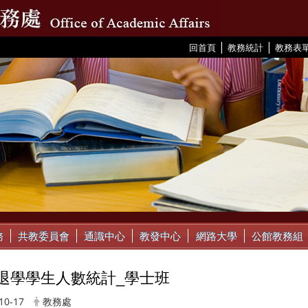
|
|
:::
回首頁
教務統計
教務表
務
共教委員會
通識中心
教發中心
網路大學
公館教務組
02退學學生人數統計_學士班
10-17
教務處