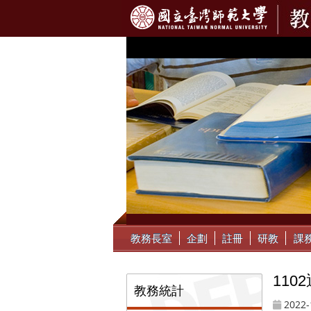
:::
教務長室
企劃
註冊
研教
課
11
:::
教務統計
2022-