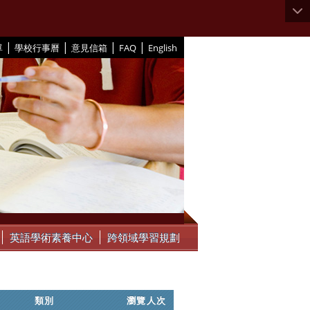
|
|
|
|
單
學校行事曆
意見信箱
FAQ
English
英語學術素養中心
跨領域學習規劃
類別
瀏覽人次