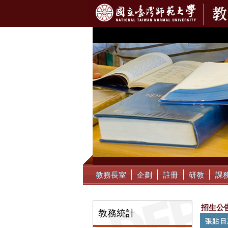
:::
教務長室
企劃
註冊
研教
課
:::
招生公
教務統計
張貼日