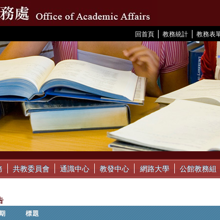
|
|
:::
回首頁
教務統計
教務表
務
共教委員會
通識中心
教發中心
網路大學
公館教務組
告
期
標題