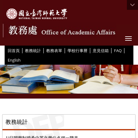
Togg
|
|
|
|
|
|
:::
回首頁
教務統計
教務表單
學校行事曆
意見信箱
FAQ
English
::
教務統計
1)日間學制授予中英文學位名稱一覽表