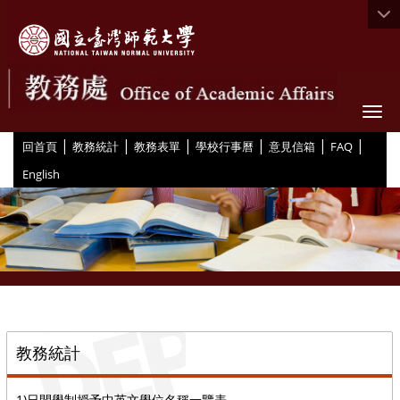
Togg
|
|
|
|
|
|
:::
回首頁
教務統計
教務表單
學校行事曆
意見信箱
FAQ
English
::
教務統計
1)日間學制授予中英文學位名稱一覽表