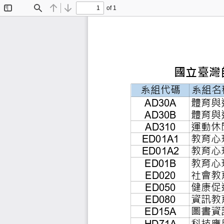
of 1
Toggle
Find
Previous
Next
Sidebar
國立
系組代碼
系
體
AD30A
體
AD30B
運
AD310
教
ED01A1
教
ED01A2
教
ED01B
社
ED020
健
ED050
資
ED080
圖
ED15A