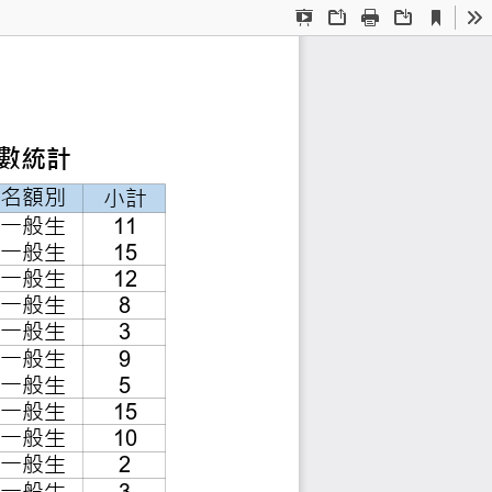
Current
Presentation
Open
Print
Download
To
View
Mode
班招生考試-報考人數統計
名額別
小計
組
一般生
11
組
一般生
15
一般生
12
理學組（教育心理）
一般生
8
理學組（測驗科技）
一般生
3
理學組
一般生
9
一般生
5
一般生
15
一般生
10
一般生
2