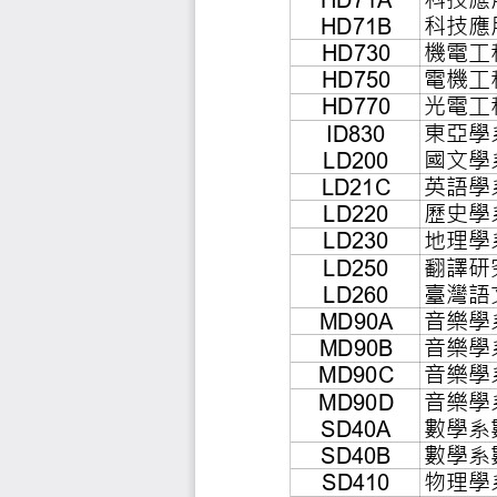
科
HD71A
科
HD71B
機
HD730
電
HD750
光
HD770
東
ID830
國
LD200
英
LD21C
歷
LD220
地
LD230
翻
LD250
臺
LD260
音
MD90A
音
MD90B
音
MD90C
音
MD90D
數
SD40A
數
SD40B
物
SD410