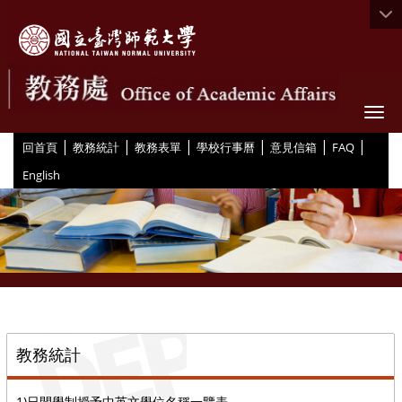
Togg
|
|
|
|
|
|
:::
回首頁
教務統計
教務表單
學校行事曆
意見信箱
FAQ
English
::
教務統計
1)日間學制授予中英文學位名稱一覽表