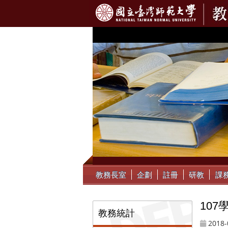
:::
教務長室
企劃
註冊
研教
課
10
:::
教務統計
2018-