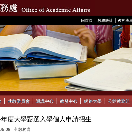
|
|
:::
回首頁
教務統計
教務表
務
共教委員會
通識中心
教發中心
網路大學
公館教務組
7學年度大學甄選入學個人申請招生
06-08
教務處