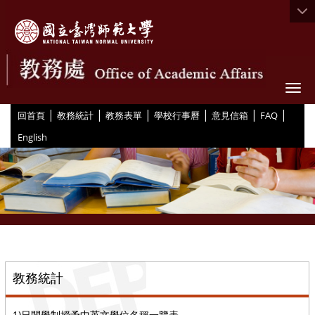
Togg
|
|
|
|
|
|
:::
回首頁
教務統計
教務表單
學校行事曆
意見信箱
FAQ
English
::
教務統計
1)日間學制授予中英文學位名稱一覽表