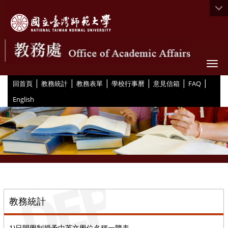
Togg
|
|
|
|
|
|
:::
回首頁
教務統計
教務表單
學校行事曆
意見信箱
FAQ
English
::
教務統計
1)日間學制授予中英文學位名稱一覽表