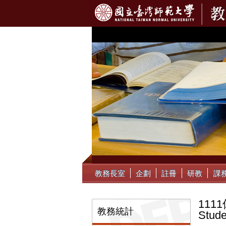
:::
教務長室
企劃
註冊
研教
課
11
:::
教務統計
Stude