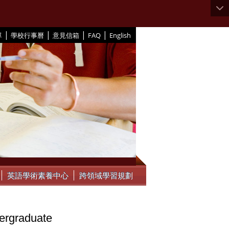
|
|
|
|
單
學校行事曆
意見信箱
FAQ
English
英語學術素養中心
跨領域學習規劃
dergraduate