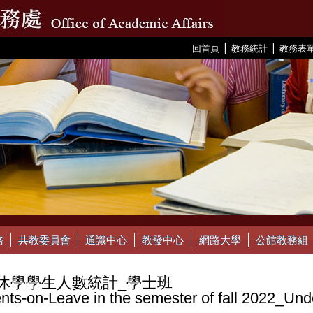
|
|
:::
回首頁
教務統計
教務表
務
共教委員會
通識中心
教發中心
網路大學
公館教務組
11休學學生人數統計_學士班
nts-on-Leave in the semester of fall 2022_Un