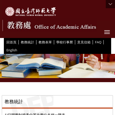
Togg
|
|
|
|
|
|
:::
回首頁
教務統計
教務表單
學校行事曆
意見信箱
FAQ
English
::
教務統計
1)日間學制授予中英文學位名稱一覽表