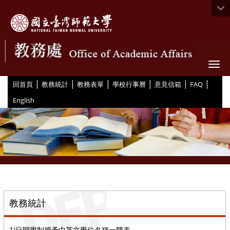
Togg
|
|
|
|
|
|
:::
回首頁
教務統計
教務表單
學校行事曆
意見信箱
FAQ
English
::
教務統計
1)日間學制授予中英文學位名稱一覽表