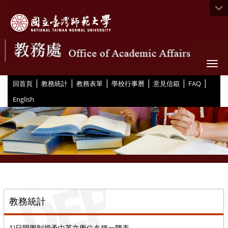
Togg
|
|
|
|
|
|
:::
回首頁
教務統計
教務表單
學校行事曆
意見信箱
FAQ
English
::
教務統計
1)日間學制授予中英文學位名稱一覽表