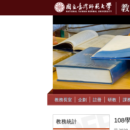
:::
教務長室
企劃
註冊
研教
課
:::
:::
10
教務統計