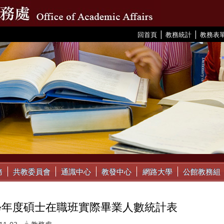
|
|
:::
回首頁
教務統計
教務表
務
共教委員會
通識中心
教發中心
網路大學
公館教務組
8學年度碩士在職班實際畢業人數統計表