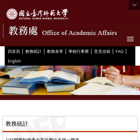
Togg
|
|
|
|
|
|
:::
回首頁
教務統計
教務表單
學校行事曆
意見信箱
FAQ
English
::
教務統計
1)日間學制授予中英文學位名稱一覽表