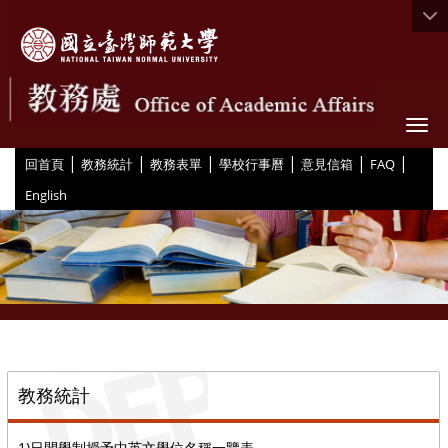
Togg
|
|
|
|
|
|
:::
回首頁
教務統計
教務表單
學校行事曆
意見信箱
FAQ
English
::
教務統計
1)日間學制授予中英文學位名稱一覽表