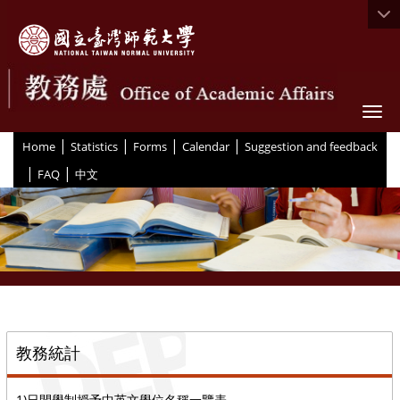
Togg
|
|
|
|
:::
Home
Statistics
Forms
Calendar
Suggestion and feedback
|
|
FAQ
中文
::
教務統計
1)日間學制授予中英文學位名稱一覽表