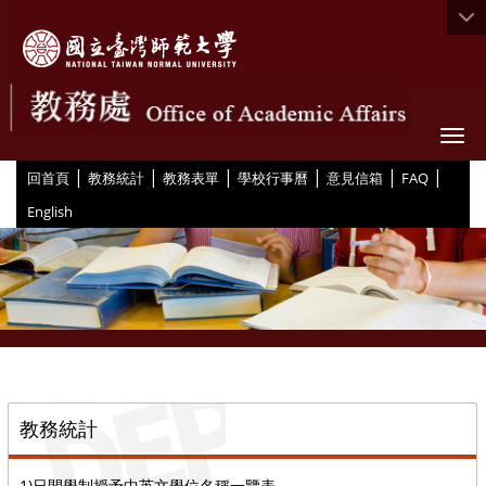
Togg
|
|
|
|
|
|
:::
回首頁
教務統計
教務表單
學校行事曆
意見信箱
FAQ
English
::
教務統計
1)日間學制授予中英文學位名稱一覽表