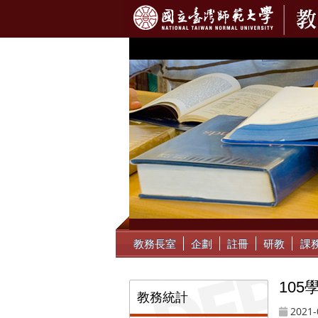
:::
教務長室
企劃
註冊
研教
課
10
:::
教務統計
2021-