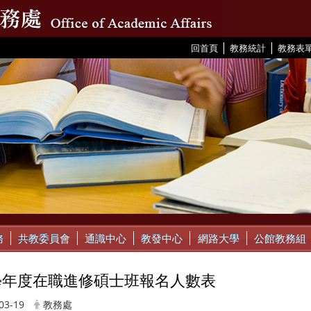
|
|
:::
回首頁
教務統計
教務表
務
共教委員會
通識中心
教發中心
網路大學
公館教務組
5學年度在職進修碩士班報名人數表
03-19
教務處